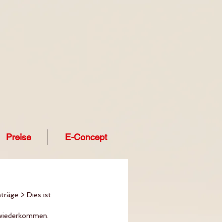
Preise
E-Concept
träge > Dies ist 
r wiederkommen. 